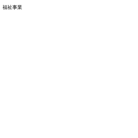
福祉事業
アクセス
Copyright © 2017 wonderful-life - All Rights Reserved.
MENU
トップページ
訪問介護サービス
放課後等デイサービス
放課後等デイサービス ミライエ
放課後等デイサービス ミライ