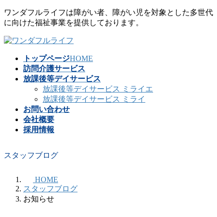
コ
ナ
ワンダフルライフは障がい者、障がい児を対象とした多世代
ン
ビ
に向けた福祉事業を提供しております。
テ
ゲ
ン
ー
ツ
シ
トップページ
HOME
に
ョ
訪問介護サービス
移
ン
放課後等デイサービス
動
に
放課後等デイサービス ミライエ
移
放課後等デイサービス ミライ
動
お問い合わせ
会社概要
採用情報
スタッフブログ
HOME
スタッフブログ
お知らせ