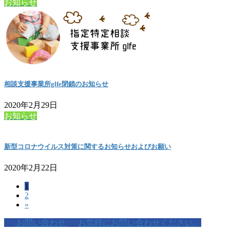
お知らせ
相談支援事業所glfe閉鎖のお知らせ
2020年2月29日
お知らせ
新型コロナウイルス対策に関するお知らせおよびお願い
2020年2月22日
ペ
1
投
ペ
2
ー
稿
»
ー
ジ
ジ
の
お問い合わせ
お気軽にお問い合わせください。